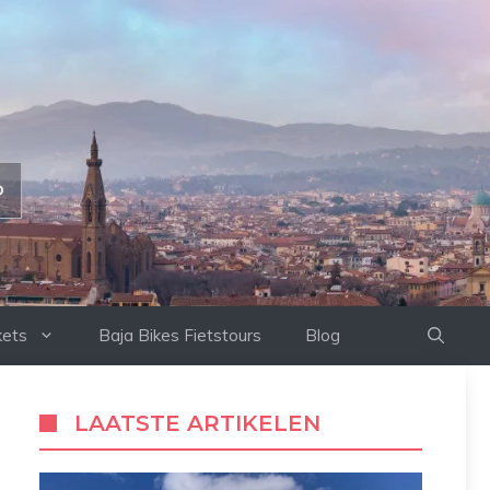
D
kets
Baja Bikes Fietstours
Blog
LAATSTE ARTIKELEN