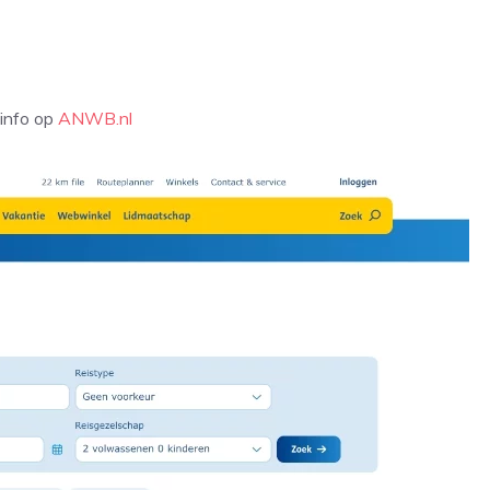
 info op
ANWB.nl