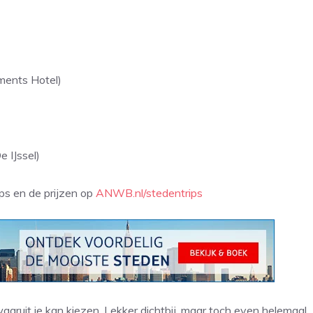
ents Hotel)
 IJssel)
ps en de prijzen op
ANWB.nl/stedentrips
aaruit je kan kiezen. Lekker dichtbij, maar toch even helemaal