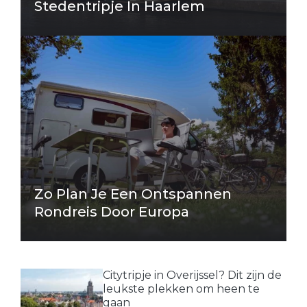
Stedentripje In Haarlem
Zo Plan Je Een Ontspannen
Rondreis Door Europa
Citytripje in Overijssel? Dit zijn de
leukste plekken om heen te
gaan