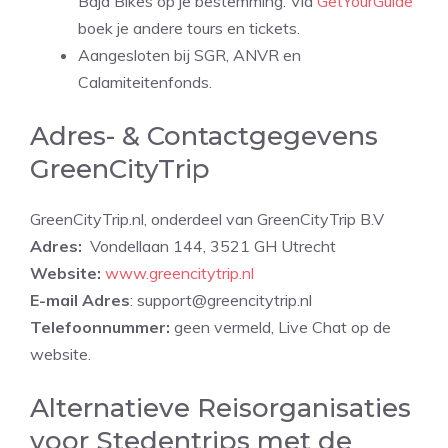
Baja Bikes op je bestemming. Via
GetYourGuide
boek je andere tours en tickets.
Aangesloten bij SGR, ANVR en
Calamiteitenfonds.
Adres- & Contactgegevens
GreenCityTrip
GreenCityTrip.nl, onderdeel van GreenCityTrip B.V
Adres:
Vondellaan 144, 3521 GH Utrecht
Website:
www.greencitytrip.nl
E-mail Adres
: support@greencitytrip.nl
Telefoonnummer:
geen vermeld, Live Chat op de
website.
Alternatieve Reisorganisaties
voor Stedentrips met de