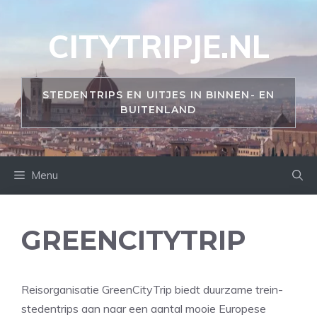
Ga
naar
CITYTRIPJE.NL
de
inhoud
STEDENTRIPS EN UITJES IN BINNEN- EN
BUITENLAND
Menu
GREENCITYTRIP
Reisorganisatie GreenCityTrip biedt duurzame trein-
stedentrips aan naar een aantal mooie Europese