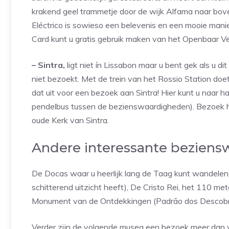
krakend geel trammetje door de wijk Alfama naar bove
Eléctrico is sowieso een belevenis en een mooie mani
Card kunt u gratis gebruik maken van het Openbaar Ve
– Sintra,
ligt niet ín Lissabon maar u bent gek als u 
niet bezoekt. Met de trein van het Rossio Station doe
dat uit voor een bezoek aan Sintra! Hier kunt u naar h
pendelbus tussen de bezienswaardigheden). Bezoek het
oude Kerk van Sintra.
Andere interessante beziensw
De Docas waar u heerlijk lang de Taag kunt wandelen
schitterend uitzicht heeft), De Cristo Rei, het 110 me
Monument van de Ontdekkingen (Padrão dos Descobri
Verder zijn de volgende musea een bezoek meer dan