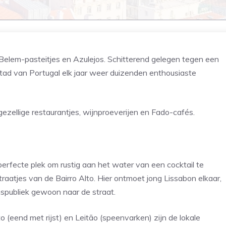
Belem-pasteitjes en Azulejos. Schitterend gelegen tegen een
ad van Portugal elk jaar weer duizenden enthousiaste
ezellige restaurantjes, wijnproeverijen en Fado-cafés.
rfecte plek om rustig aan het water van een cocktail te
raatjes van de Bairro Alto. Hier ontmoet jong Lissabon elkaar,
anspubliek gewoon naar de straat.
o (eend met rijst) en Leitão (speenvarken) zijn de lokale