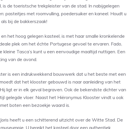
is de toeristsche trekpleister van de stad. In nabijgelegen
n: pasteitjes met roomvulling, poedersuiker en kaneel. Houdt u
als bij de bakkerszaak!
en het hoog gelegen kasteel, is met haar smalle kronkelende
 ideale plek om het échte Portugese gevoel te ervaren. Fado,
de kleine Tasca’s kunt u een eenvoudige maaltijd nuttigen. Een
iting van de avond.
ster is een indrukwekkend bouwwerk dat u het beste met een
oedt dat het klooster gebouwd is naar aanleiding van het
ij ligt er in elk geval begraven. Ook de bekendste dichter van
stijl gelegde vloer. Naast het Hiëronymus Klooster vindt u ook
 met boten een bezoekje waard is.
Joris heeft u een schitterend uitzicht over de Witte Stad. De
in museumpje. U bereikt het kasteel door een authentiek