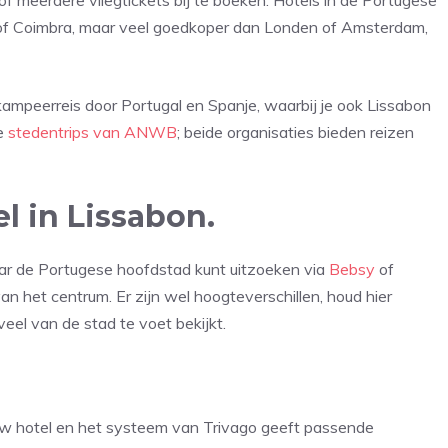
n of meerdere vliegtickets bij te boeken. Hotels in de Portugese
o of Coimbra, maar veel goedkoper dan Londen of Amsterdam,
ampeerreis door Portugal en Spanje, waarbij je ook Lissabon
e
stedentrips van ANWB
; beide organisaties bieden reizen
 in Lissabon.
aar de Portugese hoofdstad kunt uitzoeken via
Bebsy
of
n het centrum. Er zijn wel hoogteverschillen, houd hier
eel van de stad te voet bekijkt.
uw hotel en het systeem van Trivago geeft passende