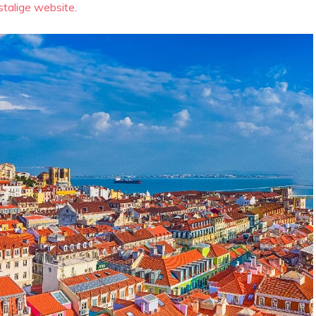
stalige website
.