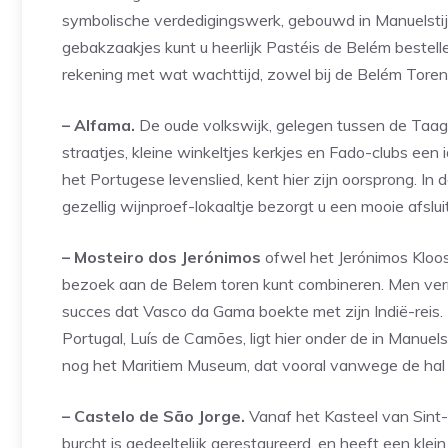
symbolische verdedigingswerk, gebouwd in Manuelstijl, 
gebakzaakjes kunt u heerlijk Pastéis de Belém bestelle
rekening met wat wachttijd, zowel bij de Belém Toren 
– Alfama.
De oude volkswijk, gelegen tussen de Taag 
straatjes, kleine winkeltjes kerkjes en Fado-clubs een
het Portugese levenslied, kent hier zijn oorsprong. In 
gezellig wijnproef-lokaaltje bezorgt u een mooie afslu
– Mosteiro dos Jerónimos
ofwel het Jerónimos Kloo
bezoek aan de Belem toren kunt combineren. Men verm
succes dat Vasco da Gama boekte met zijn Indië-reis. H
Portugal, Luís de Camões, ligt hier onder de in Manuel
nog het Maritiem Museum, dat vooral vanwege de hal
– Castelo de São Jorge.
Vanaf het Kasteel van Sint-
burcht is gedeeltelijk gerestaureerd, en heeft een kle