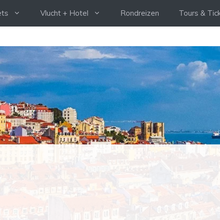
ets
Vlucht + Hotel
Rondreizen
Tours & Tic