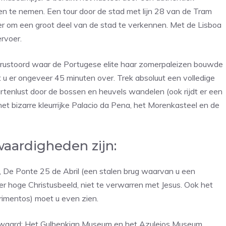
n te nemen. Een tour door de stad met lijn 28 van de Tram
er om een groot deel van de stad te verkennen. Met de Lisboa
rvoer.
dit rustoord waar de Portugese elite haar zomerpaleizen bouwde
t u er ongeveer 45 minuten over. Trek absoluut een volledige
artenlust door de bossen en heuvels wandelen (ook rijdt er een
 bizarre kleurrijke Palacio da Pena, het Morenkasteel en de
aardigheden zijn:
, De Ponte 25 de Abril (een stalen brug waarvan u een
ter hoge Christusbeeld, niet te verwarren met Jesus. Ook het
mentos) moet u even zien.
 waard: Het Gulbenkian Museum en het Azulejos Museum