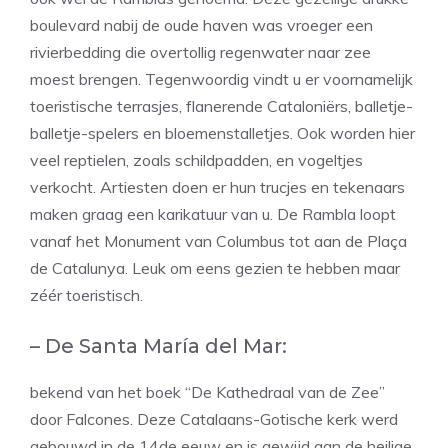
boulevard nabij de oude haven was vroeger een
rivierbedding die overtollig regenwater naar zee
moest brengen. Tegenwoordig vindt u er voornamelijk
toeristische terrasjes, flanerende Cataloniërs, balletje-
balletje-spelers en bloemenstalletjes. Ook worden hier
veel reptielen, zoals schildpadden, en vogeltjes
verkocht. Artiesten doen er hun trucjes en tekenaars
maken graag een karikatuur van u. De Rambla loopt
vanaf het Monument van Columbus tot aan de Plaça
de Catalunya. Leuk om eens gezien te hebben maar
zéér toeristisch.
– De Santa María del Mar:
bekend van het boek “De Kathedraal van de Zee”
door Falcones. Deze Catalaans-Gotische kerk werd
gebouwd in de 14de eeuw en is gewijd aan de heilige