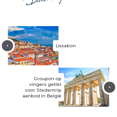
Lissabon
Groupon op
vingers getikt
voor Stedentrip
aanbod in België