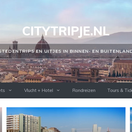
CITYTRIPJE.NL
STEDENTRIPS EN UITJES IN BINNEN- EN BUITENLAN
ets
Vlucht + Hotel
Rondreizen
Tours & Tic