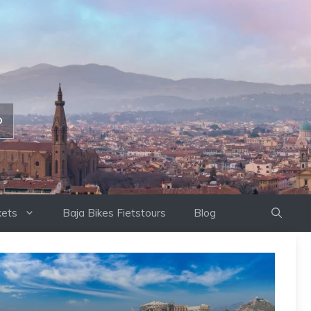
D
kets
Baja Bikes Fietstours
Blog