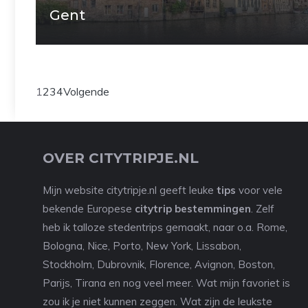
Gent
1
2
3
4
Volgende
OVER CITYTRIPJE.NL
Mijn website citytripje.nl geeft leuke
tips
voor vele
bekende Europese
citytrip bestemmingen
. Zelf
heb ik talloze stedentrips gemaakt, naar o.a. Rome,
Bologna, Nice, Porto, New York, Lissabon,
Stockholm, Dubrovnik, Florence, Avignon, Boston,
Parijs, Tirana en nog veel meer. Wat mijn favoriet is
zou ik je niet kunnen zeggen. Wat zijn de leukste