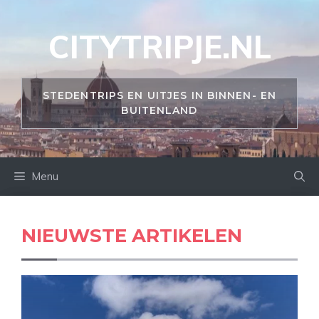
Ga
naar
CITYTRIPJE.NL
de
inhoud
STEDENTRIPS EN UITJES IN BINNEN- EN
BUITENLAND
Menu
NIEUWSTE ARTIKELEN