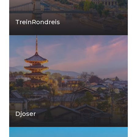
TreinRondreis
Djoser