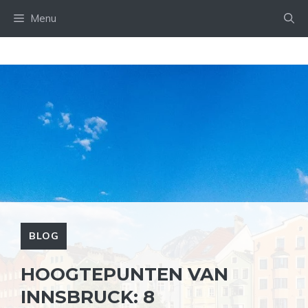
Ga
Menu
naar
de
inhoud
BLOG
HOOGTEPUNTEN VAN
INNSBRUCK: 8