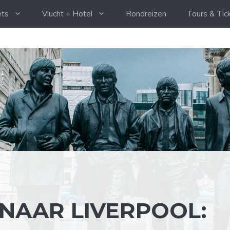
ets
Vlucht + Hotel
Rondreizen
Tours & Tic
 NAAR LIVERPOOL: