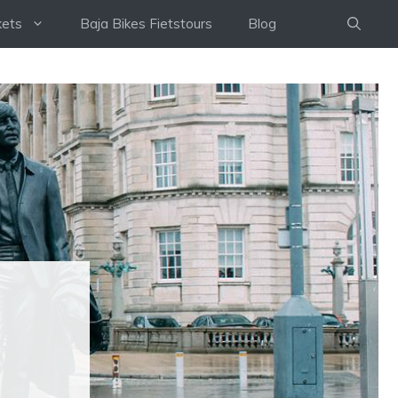
kets
Baja Bikes Fietstours
Blog