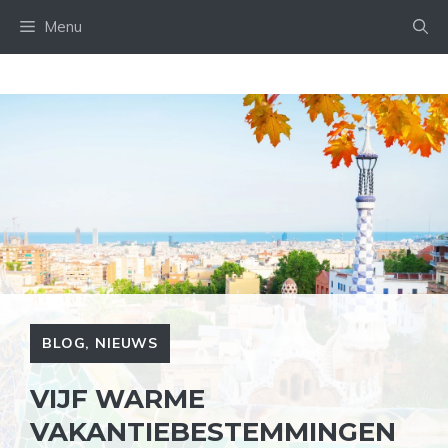
Ga
Menu
naar
de
inhoud
BLOG
,
NIEUWS
VIJF WARME
VAKANTIEBESTEMMINGEN